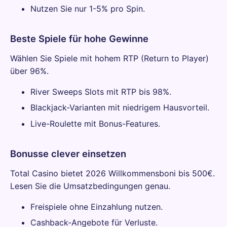
Nutzen Sie nur 1-5% pro Spin.
Beste Spiele für hohe Gewinne
Wählen Sie Spiele mit hohem RTP (Return to Player)
über 96%.
River Sweeps Slots mit RTP bis 98%.
Blackjack-Varianten mit niedrigem Hausvorteil.
Live-Roulette mit Bonus-Features.
Bonusse clever einsetzen
Total Casino bietet 2026 Willkommensboni bis 500€.
Lesen Sie die Umsatzbedingungen genau.
Freispiele ohne Einzahlung nutzen.
Cashback-Angebote für Verluste.