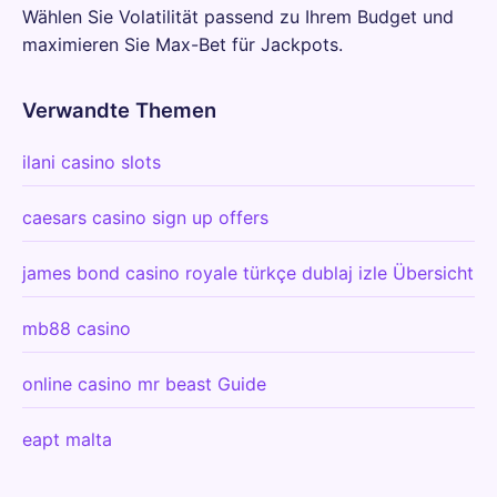
Wählen Sie Volatilität passend zu Ihrem Budget und
maximieren Sie Max-Bet für Jackpots.
Verwandte Themen
ilani casino slots
caesars casino sign up offers
james bond casino royale türkçe dublaj izle Übersicht
mb88 casino
online casino mr beast Guide
eapt malta