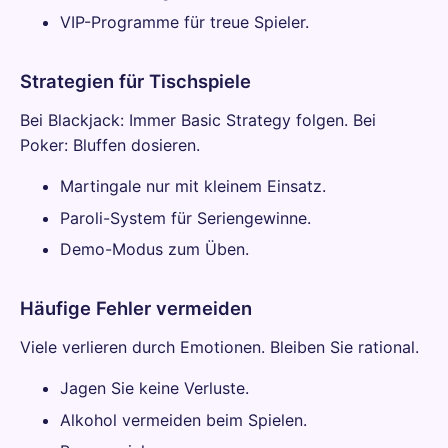
VIP-Programme für treue Spieler.
Strategien für Tischspiele
Bei Blackjack: Immer Basic Strategy folgen. Bei
Poker: Bluffen dosieren.
Martingale nur mit kleinem Einsatz.
Paroli-System für Seriengewinne.
Demo-Modus zum Üben.
Häufige Fehler vermeiden
Viele verlieren durch Emotionen. Bleiben Sie rational.
Jagen Sie keine Verluste.
Alkohol vermeiden beim Spielen.