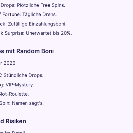
Drops: Plötzliche Free Spins.
 Fortune: Tägliche Drehs.
ck: Zufällige Einzahlungsboni.
k Surprise: Unerwartet bis 20%.
os mit Random Boni
r 2026:
: Stündliche Drops.
g: VIP-Mystery.
Slot-Roulette.
pin: Namen sagt's.
nd Risiken