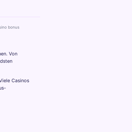
sino bonus
hen. Von
ndsten
Viele Casinos
us-