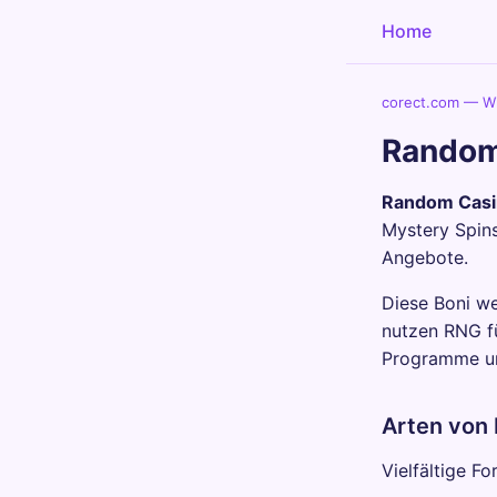
Home
corect.com — Wi
Random
Random Casi
Mystery Spins
Angebote.
Diese Boni w
nutzen RNG fü
Programme und
Arten von
Vielfältige Fo