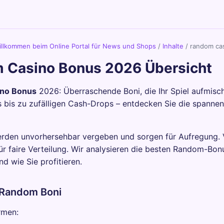
llkommen beim Online Portal für News und Shops
/
Inhalte
/
random ca
 Casino Bonus 2026 Übersicht
no Bonus
2026: Überraschende Boni, die Ihr Spiel aufmisc
 bis zu zufälligen Cash-Drops – entdecken Sie die spanne
erden unvorhersehbar vergeben und sorgen für Aufregung. 
r faire Verteilung. Wir analysieren die besten Random-Bon
 wie Sie profitieren.
 Random Boni
rmen: