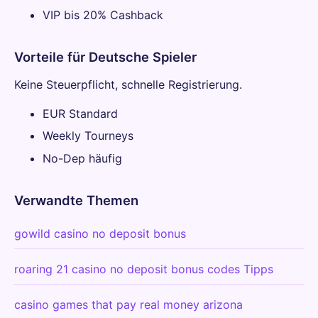
VIP bis 20% Cashback
Vorteile für Deutsche Spieler
Keine Steuerpflicht, schnelle Registrierung.
EUR Standard
Weekly Tourneys
No-Dep häufig
Verwandte Themen
gowild casino no deposit bonus
roaring 21 casino no deposit bonus codes Tipps
casino games that pay real money arizona