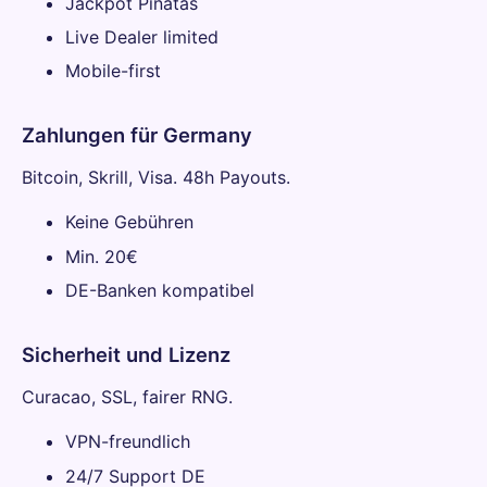
Jackpot Piñatas
Live Dealer limited
Mobile-first
Zahlungen für Germany
Bitcoin, Skrill, Visa. 48h Payouts.
Keine Gebühren
Min. 20€
DE-Banken kompatibel
Sicherheit und Lizenz
Curacao, SSL, fairer RNG.
VPN-freundlich
24/7 Support DE