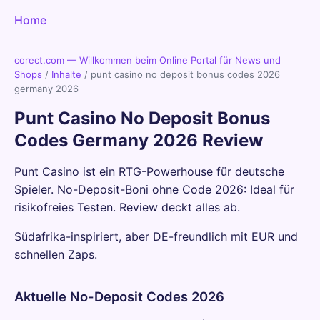
Home
corect.com — Willkommen beim Online Portal für News und
Shops
/
Inhalte
/
punt casino no deposit bonus codes 2026
germany 2026
Punt Casino No Deposit Bonus
Codes Germany 2026 Review
Punt Casino ist ein RTG-Powerhouse für deutsche
Spieler. No-Deposit-Boni ohne Code 2026: Ideal für
risikofreies Testen. Review deckt alles ab.
Südafrika-inspiriert, aber DE-freundlich mit EUR und
schnellen Zaps.
Aktuelle No-Deposit Codes 2026