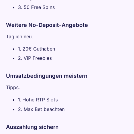
3. 50 Free Spins
Weitere No-Deposit-Angebote
Täglich neu.
1. 20€ Guthaben
2. VIP Freebies
Umsatzbedingungen meistern
Tipps.
1. Hohe RTP Slots
2. Max Bet beachten
Auszahlung sichern