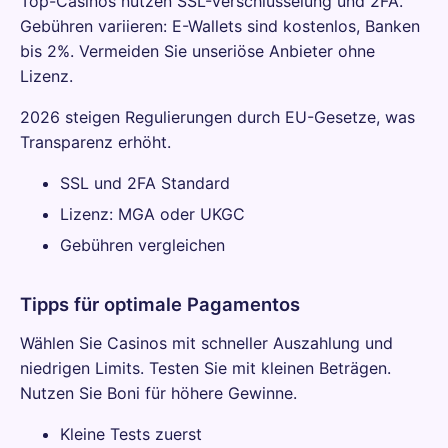
Top-Casinos nutzen SSL-Verschlüsselung und 2FA.
Gebühren variieren: E-Wallets sind kostenlos, Banken
bis 2%. Vermeiden Sie unseriöse Anbieter ohne
Lizenz.
2026 steigen Regulierungen durch EU-Gesetze, was
Transparenz erhöht.
SSL und 2FA Standard
Lizenz: MGA oder UKGC
Gebühren vergleichen
Tipps für optimale Pagamentos
Wählen Sie Casinos mit schneller Auszahlung und
niedrigen Limits. Testen Sie mit kleinen Beträgen.
Nutzen Sie Boni für höhere Gewinne.
Kleine Tests zuerst