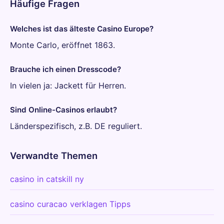
Häufige Fragen
Welches ist das älteste Casino Europe?
Monte Carlo, eröffnet 1863.
Brauche ich einen Dresscode?
In vielen ja: Jackett für Herren.
Sind Online-Casinos erlaubt?
Länderspezifisch, z.B. DE reguliert.
Verwandte Themen
casino in catskill ny
casino curacao verklagen Tipps