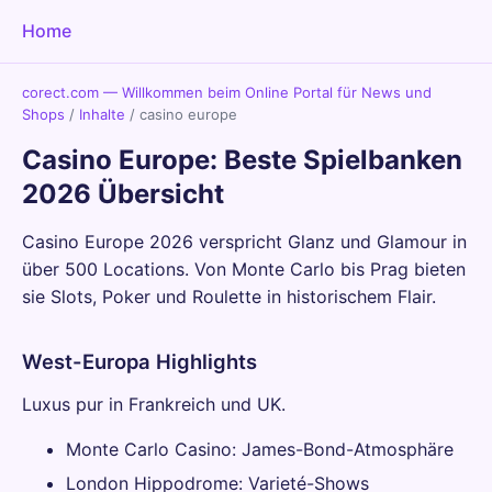
Home
corect.com — Willkommen beim Online Portal für News und
Shops
/
Inhalte
/
casino europe
Casino Europe: Beste Spielbanken
2026 Übersicht
Casino Europe 2026 verspricht Glanz und Glamour in
über 500 Locations. Von Monte Carlo bis Prag bieten
sie Slots, Poker und Roulette in historischem Flair.
West-Europa Highlights
Luxus pur in Frankreich und UK.
Monte Carlo Casino: James-Bond-Atmosphäre
London Hippodrome: Varieté-Shows