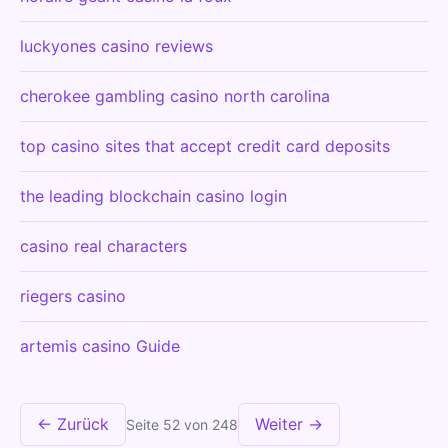
luckyones casino reviews
cherokee gambling casino north carolina
top casino sites that accept credit card deposits
the leading blockchain casino login
casino real characters
riegers casino
artemis casino Guide
← Zurück
Weiter →
Seite 52 von 248