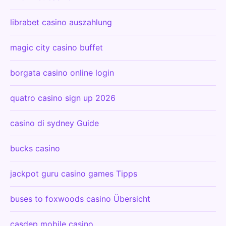
librabet casino auszahlung
magic city casino buffet
borgata casino online login
quatro casino sign up 2026
casino di sydney Guide
bucks casino
jackpot guru casino games Tipps
buses to foxwoods casino Übersicht
casdep mobile casino