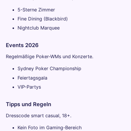
5-Sterne Zimmer
Fine Dining (Blackbird)
Nightclub Marquee
Events 2026
Regelmäßige Poker-WMs und Konzerte.
Sydney Poker Championship
Feiertagsgala
VIP-Partys
Tipps und Regeln
Dresscode smart casual, 18+.
Kein Foto im Gaming-Bereich