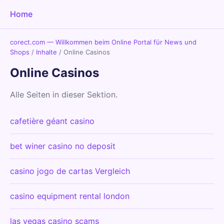
Home
corect.com — Willkommen beim Online Portal für News und
Shops
/
Inhalte
/
Online Casinos
Online Casinos
Alle Seiten in dieser Sektion.
cafetière géant casino
bet winer casino no deposit
casino jogo de cartas Vergleich
casino equipment rental london
las vegas casino scams