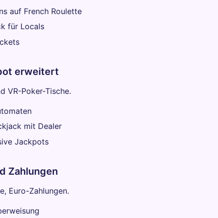
ns auf French Roulette
k für Locals
ckets
ot erweitert
nd VR-Poker-Tische.
utomaten
ckjack mit Dealer
sive Jackpots
d Zahlungen
e, Euro-Zahlungen.
berweisung