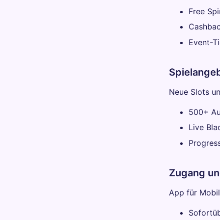
Free Spi
Cashbac
Event-Ti
Spielangeb
Neue Slots u
500+ A
Live Bla
Progres
Zugang un
App für Mobil
Sofortü