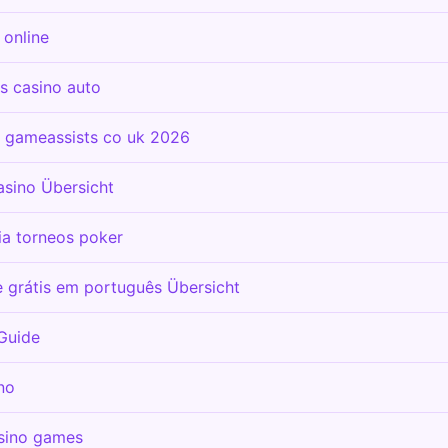
 online
es casino auto
 gameassists co uk 2026
asino Übersicht
ia torneos poker
e grátis em português Übersicht
Guide
no
asino games