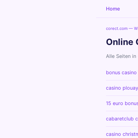
Home
corect.com — Wi
Online 
Alle Seiten in
bonus casino 
casino ploua
15 euro bonu
cabaretclub c
casino christ