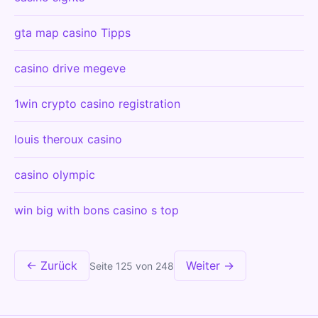
gta map casino Tipps
casino drive megeve
1win crypto casino registration
louis theroux casino
casino olympic
win big with bons casino s top
← Zurück
Weiter →
Seite 125 von 248