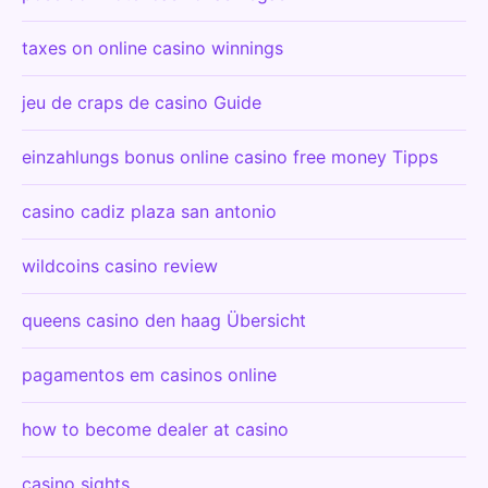
taxes on online casino winnings
jeu de craps de casino Guide
einzahlungs bonus online casino free money Tipps
casino cadiz plaza san antonio
wildcoins casino review
queens casino den haag Übersicht
pagamentos em casinos online
how to become dealer at casino
casino sights