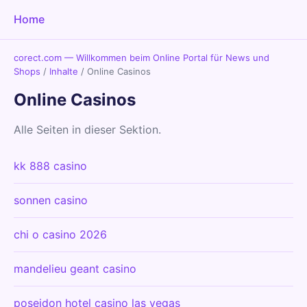
Home
corect.com — Willkommen beim Online Portal für News und
Shops
/
Inhalte
/
Online Casinos
Online Casinos
Alle Seiten in dieser Sektion.
kk 888 casino
sonnen casino
chi o casino 2026
mandelieu geant casino
poseidon hotel casino las vegas