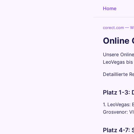
Home
corect.com — Wi
Online 
Unsere Onlin
LeoVegas bis 
Detaillierte 
Platz 1-3: 
1. LeoVegas: 
Grosvenor: V
Platz 4-7: