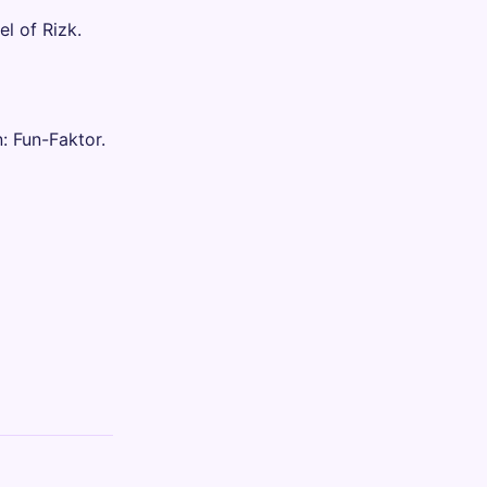
el of Rizk.
: Fun-Faktor.