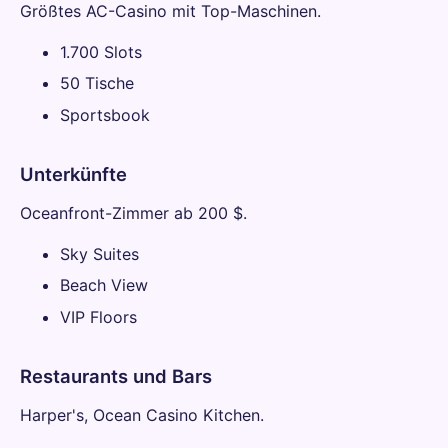
Größtes AC-Casino mit Top-Maschinen.
1.700 Slots
50 Tische
Sportsbook
Unterkünfte
Oceanfront-Zimmer ab 200 $.
Sky Suites
Beach View
VIP Floors
Restaurants und Bars
Harper's, Ocean Casino Kitchen.