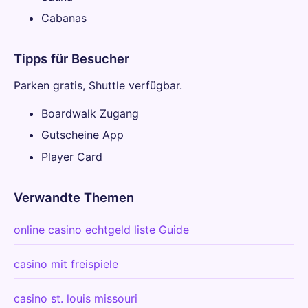
Cabanas
Tipps für Besucher
Parken gratis, Shuttle verfügbar.
Boardwalk Zugang
Gutscheine App
Player Card
Verwandte Themen
online casino echtgeld liste Guide
casino mit freispiele
casino st. louis missouri