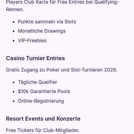
Players Club Karte für Free Entries bei Qualifying-
Rennen.
Punkte sammeln via Slots
Monatliche Drawings
VIP-Freebies
Casino Turnier Entries
Gratis Zugang zu Poker und Slot-Turnieren 2026.
Tägliche Qualifier
$10k Garantierte Pools
Online-Registrierung
Resort Events und Konzerte
Free Tickets für Club-Mitglieder.