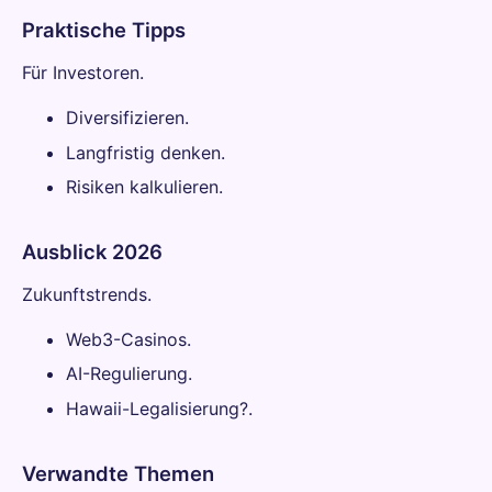
Praktische Tipps
Für Investoren.
Diversifizieren.
Langfristig denken.
Risiken kalkulieren.
Ausblick 2026
Zukunftstrends.
Web3-Casinos.
AI-Regulierung.
Hawaii-Legalisierung?.
Verwandte Themen