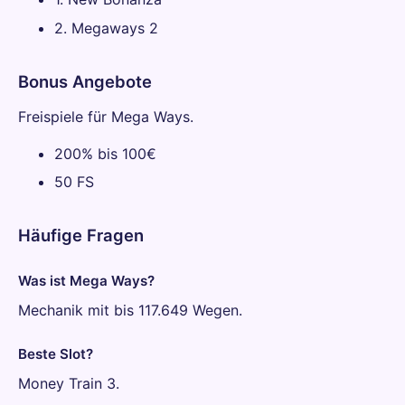
2. Megaways 2
Bonus Angebote
Freispiele für Mega Ways.
200% bis 100€
50 FS
Häufige Fragen
Was ist Mega Ways?
Mechanik mit bis 117.649 Wegen.
Beste Slot?
Money Train 3.