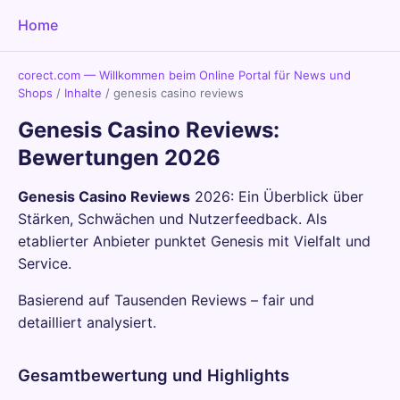
Home
corect.com — Willkommen beim Online Portal für News und
Shops
/
Inhalte
/
genesis casino reviews
Genesis Casino Reviews:
Bewertungen 2026
Genesis Casino Reviews
2026: Ein Überblick über
Stärken, Schwächen und Nutzerfeedback. Als
etablierter Anbieter punktet Genesis mit Vielfalt und
Service.
Basierend auf Tausenden Reviews – fair und
detailliert analysiert.
Gesamtbewertung und Highlights