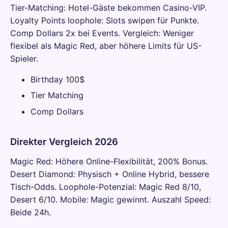
Tier-Matching: Hotel-Gäste bekommen Casino-VIP.
Loyalty Points loophole: Slots swipen für Punkte.
Comp Dollars 2x bei Events. Vergleich: Weniger
flexibel als Magic Red, aber höhere Limits für US-
Spieler.
Birthday 100$
Tier Matching
Comp Dollars
Direkter Vergleich 2026
Magic Red: Höhere Online-Flexibilität, 200% Bonus.
Desert Diamond: Physisch + Online Hybrid, bessere
Tisch-Odds. Loophole-Potenzial: Magic Red 8/10,
Desert 6/10. Mobile: Magic gewinnt. Auszahl Speed:
Beide 24h.