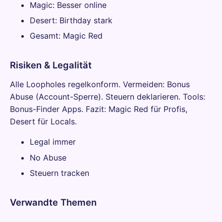
Magic: Besser online
Desert: Birthday stark
Gesamt: Magic Red
Risiken & Legalität
Alle Loopholes regelkonform. Vermeiden: Bonus
Abuse (Account-Sperre). Steuern deklarieren. Tools:
Bonus-Finder Apps. Fazit: Magic Red für Profis,
Desert für Locals.
Legal immer
No Abuse
Steuern tracken
Verwandte Themen