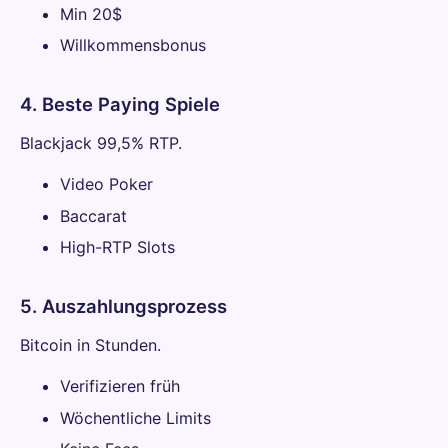
Min 20$
Willkommensbonus
4. Beste Paying Spiele
Blackjack 99,5% RTP.
Video Poker
Baccarat
High-RTP Slots
5. Auszahlungsprozess
Bitcoin in Stunden.
Verifizieren früh
Wöchentliche Limits