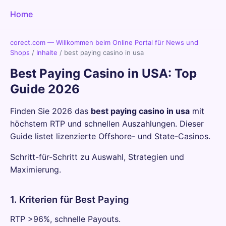
Home
corect.com — Willkommen beim Online Portal für News und
Shops
/
Inhalte
/
best paying casino in usa
Best Paying Casino in USA: Top
Guide 2026
Finden Sie 2026 das
best paying casino in usa
mit
höchstem RTP und schnellen Auszahlungen. Dieser
Guide listet lizenzierte Offshore- und State-Casinos.
Schritt-für-Schritt zu Auswahl, Strategien und
Maximierung.
1. Kriterien für Best Paying
RTP >96%, schnelle Payouts.