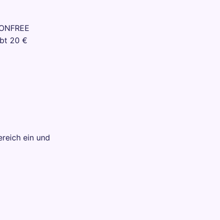
MONFREE
ibt 20 €
reich ein und