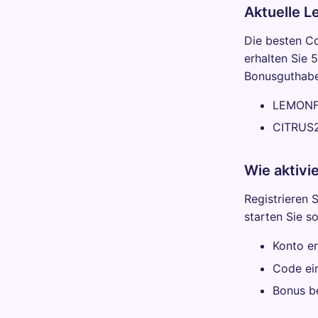
Aktuelle 
Die besten 
erhalten Sie 
Bonusguthabe
LEMONFR
CITRUS2
Wie aktivie
Registrieren 
starten Sie s
Konto er
Code ei
Bonus b