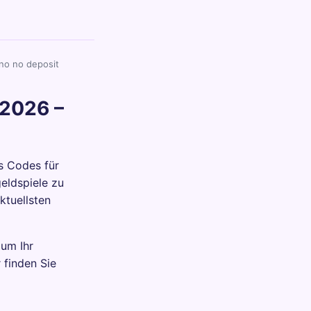
no no deposit
2026 –
s Codes für
eldspiele zu
ktuellsten
 um Ihr
 finden Sie