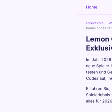
Home
corect.com — Wi
bonus codes 20
Lemon 
Exklus
Im Jahr 2026 
neue Spieler.
testen und Ge
Codes auf, in
Erfahren Sie,
Spielerlebnis
alles für 2026