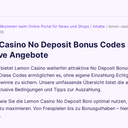
llkommen beim Online Portal für News und Shops
/
Inhalte
/
lemon casi
26
Casino No Deposit Bonus Codes 
ive Angebote
bietet Lemon Casino weiterhin attraktive No Deposit Bonu
 Diese Codes ermöglichen es, ohne eigene Einzahlung Echtg
winne zu sichern. Unsere umfassende Übersicht listet die a
klusive Bedingungen und Tipps zur Auszahlung.
 wie Sie die Lemon Casino No Deposit Boni optimal nutzen,
 zu maximieren. Von Freispielen bis zu Bonusguthaben – hier
.