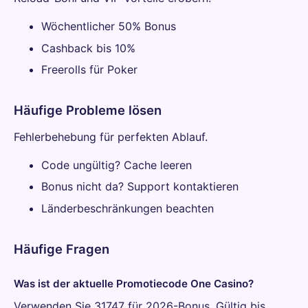
Wöchentlicher 50% Bonus
Cashback bis 10%
Freerolls für Poker
Häufige Probleme lösen
Fehlerbehebung für perfekten Ablauf.
Code ungültig? Cache leeren
Bonus nicht da? Support kontaktieren
Länderbeschränkungen beachten
Häufige Fragen
Was ist der aktuelle Promotiecode One Casino?
Verwenden Sie 31747 für 2026-Bonus. Gültig bis