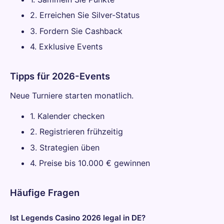
2. Erreichen Sie Silver-Status
3. Fordern Sie Cashback
4. Exklusive Events
Tipps für 2026-Events
Neue Turniere starten monatlich.
1. Kalender checken
2. Registrieren frühzeitig
3. Strategien üben
4. Preise bis 10.000 € gewinnen
Häufige Fragen
Ist Legends Casino 2026 legal in DE?