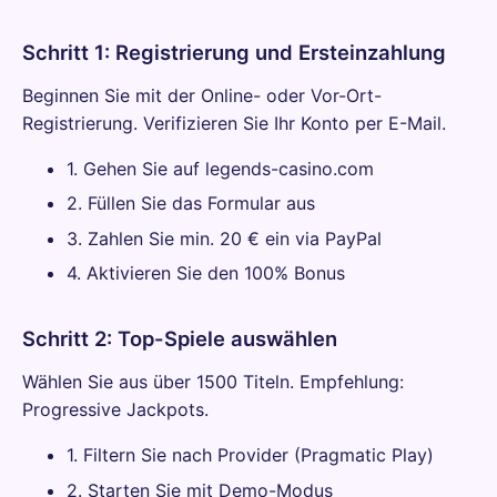
Schritt 1: Registrierung und Ersteinzahlung
Beginnen Sie mit der Online- oder Vor-Ort-
Registrierung. Verifizieren Sie Ihr Konto per E-Mail.
1. Gehen Sie auf legends-casino.com
2. Füllen Sie das Formular aus
3. Zahlen Sie min. 20 € ein via PayPal
4. Aktivieren Sie den 100% Bonus
Schritt 2: Top-Spiele auswählen
Wählen Sie aus über 1500 Titeln. Empfehlung:
Progressive Jackpots.
1. Filtern Sie nach Provider (Pragmatic Play)
2. Starten Sie mit Demo-Modus