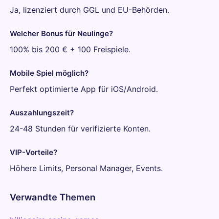
Ja, lizenziert durch GGL und EU-Behörden.
Welcher Bonus für Neulinge?
100% bis 200 € + 100 Freispiele.
Mobile Spiel möglich?
Perfekt optimierte App für iOS/Android.
Auszahlungszeit?
24-48 Stunden für verifizierte Konten.
VIP-Vorteile?
Höhere Limits, Personal Manager, Events.
Verwandte Themen