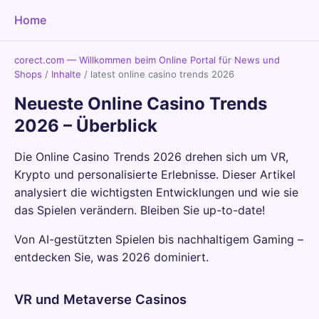
Home
corect.com — Willkommen beim Online Portal für News und
Shops
/
Inhalte
/
latest online casino trends 2026
Neueste Online Casino Trends
2026 – Überblick
Die Online Casino Trends 2026 drehen sich um VR,
Krypto und personalisierte Erlebnisse. Dieser Artikel
analysiert die wichtigsten Entwicklungen und wie sie
das Spielen verändern. Bleiben Sie up-to-date!
Von AI-gestützten Spielen bis nachhaltigem Gaming –
entdecken Sie, was 2026 dominiert.
VR und Metaverse Casinos