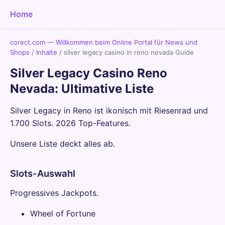
Home
corect.com — Willkommen beim Online Portal für News und
Shops
/
Inhalte
/
silver legacy casino in reno nevada Guide
Silver Legacy Casino Reno
Nevada: Ultimative Liste
Silver Legacy in Reno ist ikonisch mit Riesenrad und
1.700 Slots. 2026 Top-Features.
Unsere Liste deckt alles ab.
Slots-Auswahl
Progressives Jackpots.
Wheel of Fortune