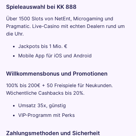
Spieleauswahl bei KK 888
Über 1500 Slots von NetEnt, Microgaming und
Pragmatic. Live-Casino mit echten Dealern rund um
die Uhr.
Jackpots bis 1 Mio. €
Mobile App für iOS und Android
Willkommensbonus und Promotionen
100% bis 200€ + 50 Freispiele für Neukunden.
Wöchentliche Cashbacks bis 20%.
Umsatz 35x, günstig
VIP-Programm mit Perks
Zahlungsmethoden und Sicherheit