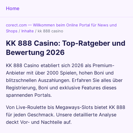
Home
corect.com — Willkommen beim Online Portal für News und
Shops
/
Inhalte
/
kk 888 casino
KK 888 Casino: Top-Ratgeber und
Bewertung 2026
KK 888 Casino etabliert sich 2026 als Premium-
Anbieter mit über 2000 Spielen, hohen Boni und
blitzschnellen Auszahlungen. Erfahren Sie alles über
Registrierung, Boni und exklusive Features dieses
spannenden Portals.
Von Live-Roulette bis Megaways-Slots bietet KK 888
für jeden Geschmack. Unsere detaillierte Analyse
deckt Vor- und Nachteile auf.