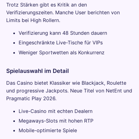
Trotz Stärken gibt es Kritik an den
Verifizierungszeiten. Manche User berichten von
Limits bei High Rollern.
Verifizierung kann 48 Stunden dauern
Eingeschränkte Live-Tische für VIPs
Weniger Sportwetten als Konkurrenz
Spielauswahl im Detail
Das Casino bietet Klassiker wie Blackjack, Roulette
und progressive Jackpots. Neue Titel von NetEnt und
Pragmatic Play 2026.
Live-Casino mit echten Dealern
Megaways-Slots mit hohen RTP
Mobile-optimierte Spiele