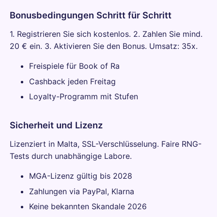
Bonusbedingungen Schritt für Schritt
1. Registrieren Sie sich kostenlos. 2. Zahlen Sie mind.
20 € ein. 3. Aktivieren Sie den Bonus. Umsatz: 35x.
Freispiele für Book of Ra
Cashback jeden Freitag
Loyalty-Programm mit Stufen
Sicherheit und Lizenz
Lizenziert in Malta, SSL-Verschlüsselung. Faire RNG-
Tests durch unabhängige Labore.
MGA-Lizenz gültig bis 2028
Zahlungen via PayPal, Klarna
Keine bekannten Skandale 2026