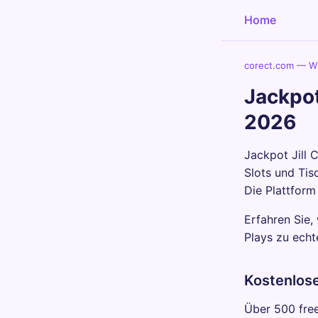
Home
corect.com — Wi
Jackpot
2026
Jackpot Jill
Slots und Tis
Die Plattform
Erfahren Sie,
Plays zu echt
Kostenlose 
Über 500 free