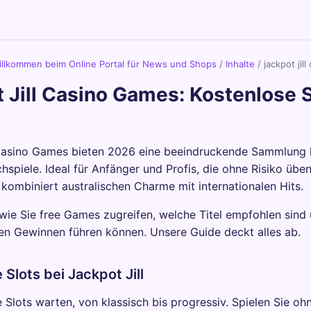
llkommen beim Online Portal für News und Shops
/
Inhalte
/
jackpot jil
 Jill Casino Games: Kostenlose 
 Casino Games bieten 2026 eine beeindruckende Sammlung 
chspiele. Ideal für Anfänger und Profis, die ohne Risiko üb
 kombiniert australischen Charme mit internationalen Hits.
 wie Sie free Games zugreifen, welche Titel empfohlen sind
en Gewinnen führen können. Unsere Guide deckt alles ab.
Slots bei Jackpot Jill
 Slots warten, von klassisch bis progressiv. Spielen Sie o