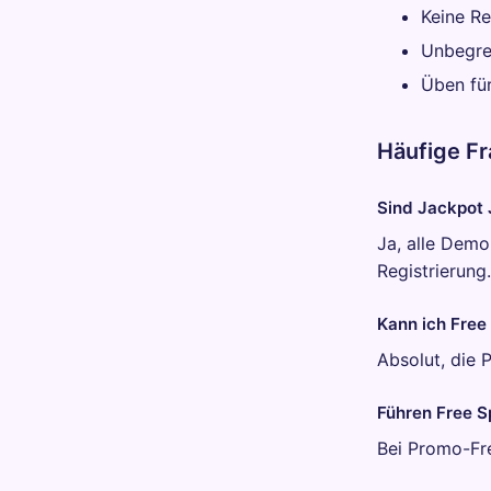
Keine Re
Unbegren
Üben fü
Häufige F
Sind Jackpot 
Ja, alle Demo
Registrierung.
Kann ich Free
Absolut, die 
Führen Free S
Bei Promo-Fr