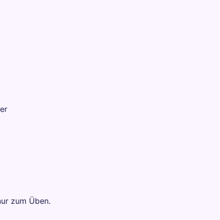
er
nur zum Üben.