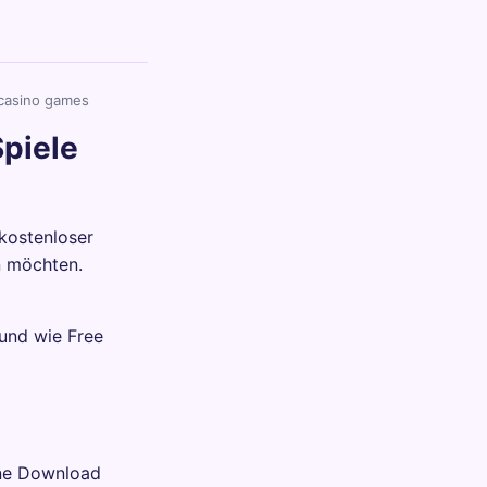
l casino games
Spiele
kostenloser
en möchten.
 und wie Free
hne Download