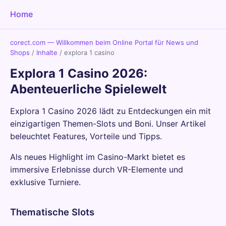
Home
corect.com — Willkommen beim Online Portal für News und
Shops
/
Inhalte
/
explora 1 casino
Explora 1 Casino 2026:
Abenteuerliche Spielewelt
Explora 1 Casino 2026 lädt zu Entdeckungen ein mit
einzigartigen Themen-Slots und Boni. Unser Artikel
beleuchtet Features, Vorteile und Tipps.
Als neues Highlight im Casino-Markt bietet es
immersive Erlebnisse durch VR-Elemente und
exklusive Turniere.
Thematische Slots