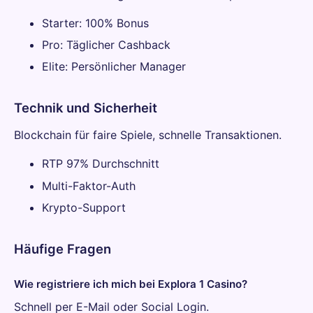
Starter: 100% Bonus
Pro: Täglicher Cashback
Elite: Persönlicher Manager
Technik und Sicherheit
Blockchain für faire Spiele, schnelle Transaktionen.
RTP 97% Durchschnitt
Multi-Faktor-Auth
Krypto-Support
Häufige Fragen
Wie registriere ich mich bei Explora 1 Casino?
Schnell per E-Mail oder Social Login.