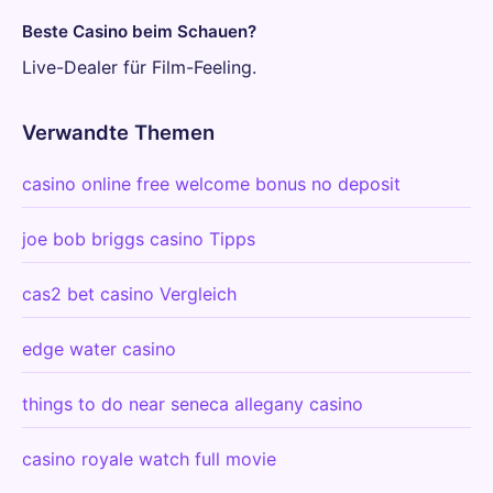
Beste Casino beim Schauen?
Live-Dealer für Film-Feeling.
Verwandte Themen
casino online free welcome bonus no deposit
joe bob briggs casino Tipps
cas2 bet casino Vergleich
edge water casino
things to do near seneca allegany casino
casino royale watch full movie