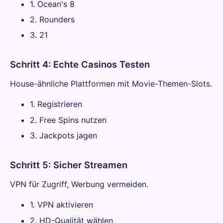
1. Ocean's 8
2. Rounders
3. 21
Schritt 4: Echte Casinos Testen
House-ähnliche Plattformen mit Movie-Themen-Slots.
1. Registrieren
2. Free Spins nutzen
3. Jackpots jagen
Schritt 5: Sicher Streamen
VPN für Zugriff, Werbung vermeiden.
1. VPN aktivieren
2. HD-Qualität wählen