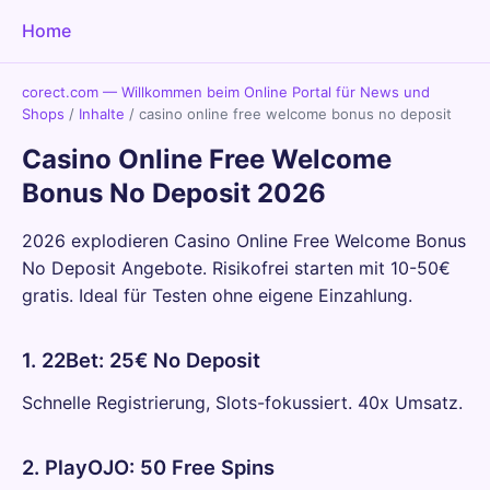
Home
corect.com — Willkommen beim Online Portal für News und
Shops
/
Inhalte
/
casino online free welcome bonus no deposit
Casino Online Free Welcome
Bonus No Deposit 2026
2026 explodieren Casino Online Free Welcome Bonus
No Deposit Angebote. Risikofrei starten mit 10-50€
gratis. Ideal für Testen ohne eigene Einzahlung.
1. 22Bet: 25€ No Deposit
Schnelle Registrierung, Slots-fokussiert. 40x Umsatz.
2. PlayOJO: 50 Free Spins