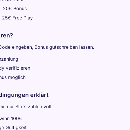
: 20€ Bonus
 25€ Free Play
eren?
 Code eingeben, Bonus gutschreiben lassen.
nzahlung
y verifizieren
us möglich
ingungen erklärt
x, nur Slots zählen voll.
winn 100€
e Gültigkeit