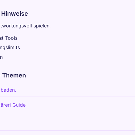
 Hinweise
twortungsvoll spielen.
st Tools
ngslimits
en
e Themen
 baden.
păreri Guide