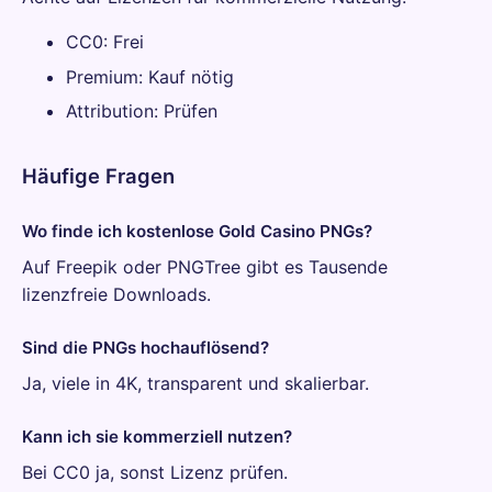
CC0: Frei
Premium: Kauf nötig
Attribution: Prüfen
Häufige Fragen
Wo finde ich kostenlose Gold Casino PNGs?
Auf Freepik oder PNGTree gibt es Tausende
lizenzfreie Downloads.
Sind die PNGs hochauflösend?
Ja, viele in 4K, transparent und skalierbar.
Kann ich sie kommerziell nutzen?
Bei CC0 ja, sonst Lizenz prüfen.