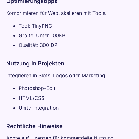
Optimierungstipps
Komprimieren für Web, skalieren mit Tools.
Tool: TinyPNG
Größe: Unter 100KB
Qualität: 300 DPI
Nutzung in Projekten
Integrieren in Slots, Logos oder Marketing.
Photoshop-Edit
HTML/CSS
Unity-Integration
Rechtliche Hinweise
Achte auf Lizenzen für kommerzielle Nutzung.