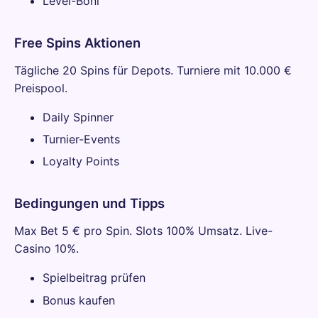
Level-Boni
Free Spins Aktionen
Tägliche 20 Spins für Depots. Turniere mit 10.000 €
Preispool.
Daily Spinner
Turnier-Events
Loyalty Points
Bedingungen und Tipps
Max Bet 5 € pro Spin. Slots 100% Umsatz. Live-
Casino 10%.
Spielbeitrag prüfen
Bonus kaufen