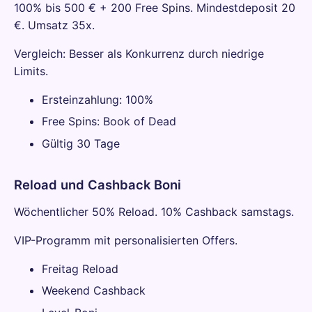
100% bis 500 € + 200 Free Spins. Mindestdeposit 20
€. Umsatz 35x.
Vergleich: Besser als Konkurrenz durch niedrige
Limits.
Ersteinzahlung: 100%
Free Spins: Book of Dead
Gültig 30 Tage
Reload und Cashback Boni
Wöchentlicher 50% Reload. 10% Cashback samstags.
VIP-Programm mit personalisierten Offers.
Freitag Reload
Weekend Cashback