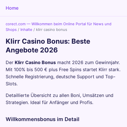
Home
corect.com — Willkommen beim Online Portal für News und
Shops
/
Inhalte
/
klirr casino bonus
Klirr Casino Bonus: Beste
Angebote 2026
Der
Klirr Casino Bonus
macht 2026 zum Gewinnjahr.
Mit 100% bis 500 € plus Free Spins startet Klirr stark.
Schnelle Registrierung, deutsche Support und Top-
Slots.
Detaillierte Übersicht zu allen Boni, Umsätzen und
Strategien. Ideal für Anfänger und Profis.
Willkommensbonus im Detail