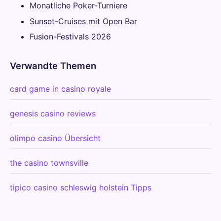
Monatliche Poker-Turniere
Sunset-Cruises mit Open Bar
Fusion-Festivals 2026
Verwandte Themen
card game in casino royale
genesis casino reviews
olimpo casino Übersicht
the casino townsville
tipico casino schleswig holstein Tipps