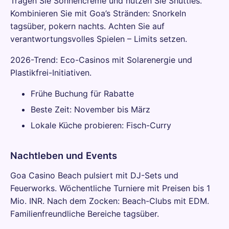
Tragen Sie Sonnencreme und nutzen Sie Shuttles.
Kombinieren Sie mit Goa’s Stränden: Snorkeln
tagsüber, pokern nachts. Achten Sie auf
verantwortungsvolles Spielen – Limits setzen.
2026-Trend: Eco-Casinos mit Solarenergie und
Plastikfrei-Initiativen.
Frühe Buchung für Rabatte
Beste Zeit: November bis März
Lokale Küche probieren: Fisch-Curry
Nachtleben und Events
Goa Casino Beach pulsiert mit DJ-Sets und
Feuerworks. Wöchentliche Turniere mit Preisen bis 1
Mio. INR. Nach dem Zocken: Beach-Clubs mit EDM.
Familienfreundliche Bereiche tagsüber.