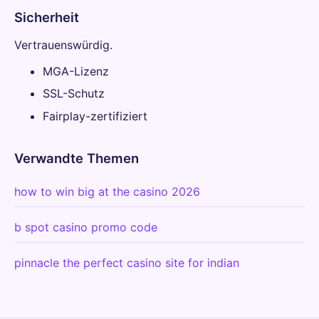
Sicherheit
Vertrauenswürdig.
MGA-Lizenz
SSL-Schutz
Fairplay-zertifiziert
Verwandte Themen
how to win big at the casino 2026
b spot casino promo code
pinnacle the perfect casino site for indian