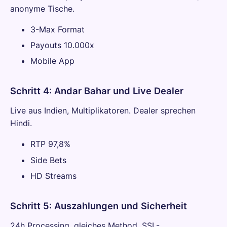
anonyme Tische.
3-Max Format
Payouts 10.000x
Mobile App
Schritt 4: Andar Bahar und Live Dealer
Live aus Indien, Multiplikatoren. Dealer sprechen
Hindi.
RTP 97,8%
Side Bets
HD Streams
Schritt 5: Auszahlungen und Sicherheit
24h Processing, gleiches Method. SSL-