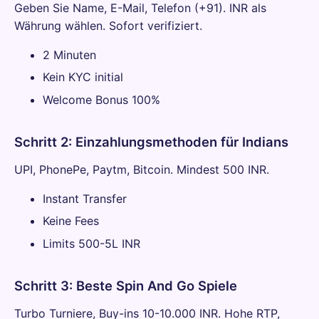
Geben Sie Name, E-Mail, Telefon (+91). INR als
Währung wählen. Sofort verifiziert.
2 Minuten
Kein KYC initial
Welcome Bonus 100%
Schritt 2: Einzahlungsmethoden für Indians
UPI, PhonePe, Paytm, Bitcoin. Mindest 500 INR.
Instant Transfer
Keine Fees
Limits 500-5L INR
Schritt 3: Beste Spin And Go Spiele
Turbo Turniere, Buy-ins 10-10.000 INR. Hohe RTP,