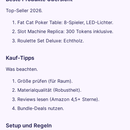
Top-Seller 2026.
Fat Cat Poker Table: 8-Spieler, LED-Lichter.
Slot Machine Replica: 300 Tokens inklusive.
Roulette Set Deluxe: Echtholz.
Kauf-Tipps
Was beachten.
Größe prüfen (für Raum).
Materialqualität (Robustheit).
Reviews lesen (Amazon 4,5+ Sterne).
Bundle-Deals nutzen.
Setup und Regeln