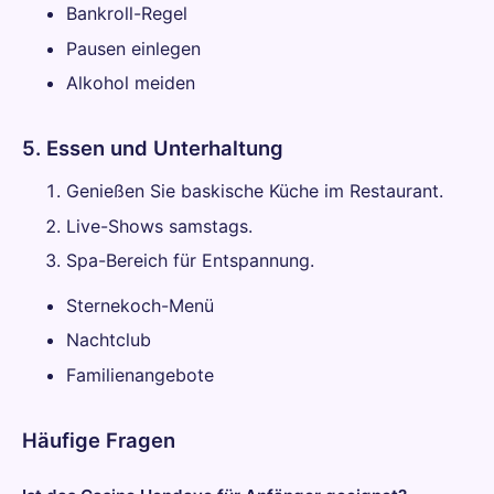
Bankroll-Regel
Pausen einlegen
Alkohol meiden
5. Essen und Unterhaltung
Genießen Sie baskische Küche im Restaurant.
Live-Shows samstags.
Spa-Bereich für Entspannung.
Sternekoch-Menü
Nachtclub
Familienangebote
Häufige Fragen