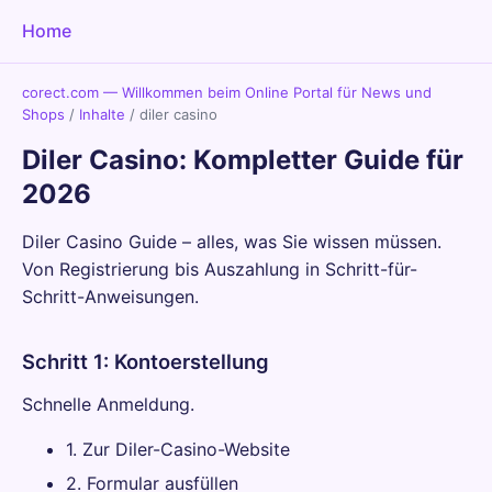
Home
corect.com — Willkommen beim Online Portal für News und
Shops
/
Inhalte
/
diler casino
Diler Casino: Kompletter Guide für
2026
Diler Casino Guide – alles, was Sie wissen müssen.
Von Registrierung bis Auszahlung in Schritt-für-
Schritt-Anweisungen.
Schritt 1: Kontoerstellung
Schnelle Anmeldung.
1. Zur Diler-Casino-Website
2. Formular ausfüllen