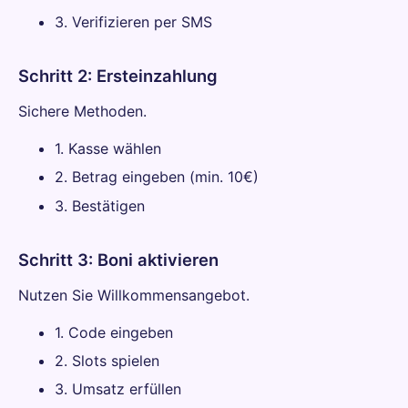
3. Verifizieren per SMS
Schritt 2: Ersteinzahlung
Sichere Methoden.
1. Kasse wählen
2. Betrag eingeben (min. 10€)
3. Bestätigen
Schritt 3: Boni aktivieren
Nutzen Sie Willkommensangebot.
1. Code eingeben
2. Slots spielen
3. Umsatz erfüllen