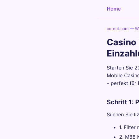
Home
corect.com — Wi
Casino 
Einzah
Starten Sie 2
Mobile Casino
– perfekt für 
Schritt 1:
Suchen Sie li
1. Filte
2. M88 