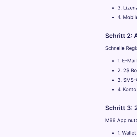
3. Lize
4. Mobil
Schritt 2:
Schnelle Regi
1. E-Mai
2. 2$ B
3. SMS
4. Konto
Schritt 3:
M88 App nutz
1. Wallet