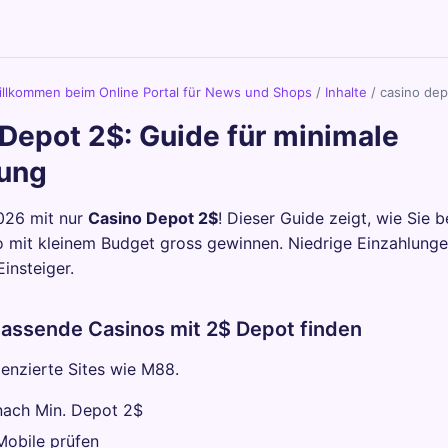
llkommen beim Online Portal für News und Shops
/
Inhalte
/
casino dep
Depot 2$: Guide für minimale
lung
026 mit nur
Casino Depot 2$
! Dieser Guide zeigt, wie Sie 
 mit kleinem Budget gross gewinnen. Niedrige Einzahlunge
Einsteiger.
 Passende Casinos mit 2$ Depot finden
zenzierte Sites wie M88.
r nach Min. Depot 2$
Mobile prüfen