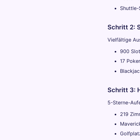
Shuttle-
Schritt 2:
Vielfältige A
900 Slo
17 Poker
Blackjac
Schritt 3:
5-Sterne-Aufe
219 Zim
Maveric
Golfplat