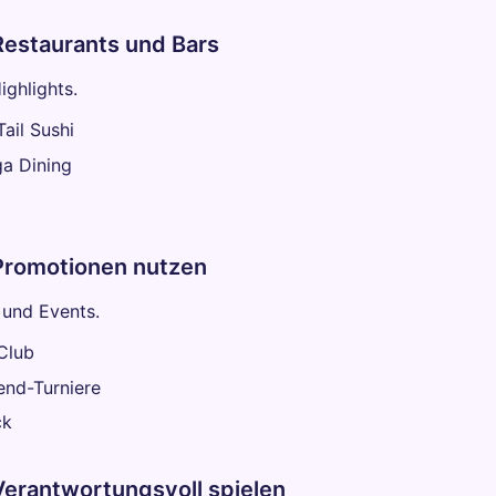
 Restaurants und Bars
ighlights.
ail Sushi
a Dining
 Promotionen nutzen
 und Events.
Club
nd-Turniere
ck
 Verantwortungsvoll spielen