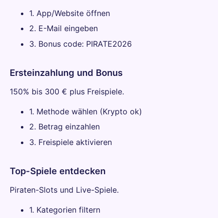
1. App/Website öffnen
2. E-Mail eingeben
3. Bonus code: PIRATE2026
Ersteinzahlung und Bonus
150% bis 300 € plus Freispiele.
1. Methode wählen (Krypto ok)
2. Betrag einzahlen
3. Freispiele aktivieren
Top-Spiele entdecken
Piraten-Slots und Live-Spiele.
1. Kategorien filtern