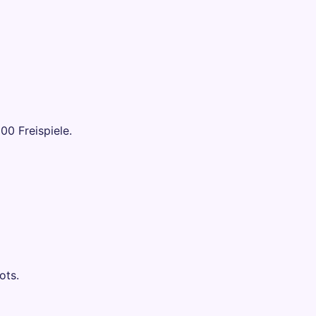
00 Freispiele.
ots.