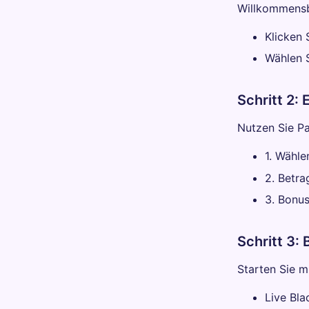
Willkommens
Klicken 
Wählen 
Schritt 2: 
Nutzen Sie Pa
1. Wähl
2. Betra
3. Bonu
Schritt 3:
Starten Sie m
Live Bla