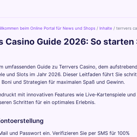
llkommen beim Online Portal für News und Shops
/
Inhalte
/
terrvers c
s Casino Guide 2026: So starten 
m umfassenden Guide zu Terrvers Casino, dem aufstrebend
ele und Slots im Jahr 2026. Dieser Leitfaden führt Sie schri
, Boni und Strategien für maximalen Spaß und Gewinn.
ndruckt mit innovativen Features wie Live-Kartenspiele un
eren Schritten für ein optimales Erlebnis.
 Kontoerstellung
ail und Passwort ein. Verifizieren Sie per SMS für 100%