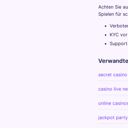
Achten Sie au
Spielen für sc
Verboten
KYC vor
Support 
Verwandt
secret casin
casino live n
online casino
jackpot party