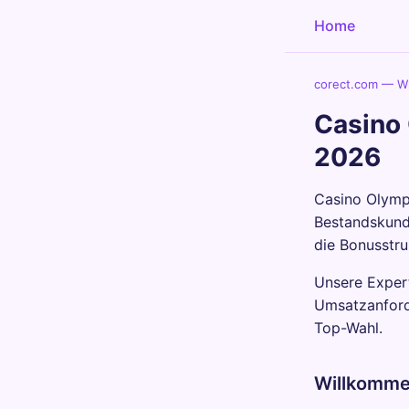
Home
corect.com — Wi
Casino
2026
Casino Olympi
Bestandskunde
die Bonusstru
Unsere Expert
Umsatzanford
Top-Wahl.
Willkomme