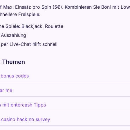
f Max. Einsatz pro Spin (5€). Kombinieren Sie Boni mit Low-
hnellere Freispiele.
e Spiele: Blackjack, Roulette
 Auszahlung
per Live-Chat hilft schnell
e Themen
o bonus codes
ear me
s mit entercash Tipps
 casino hack no survey