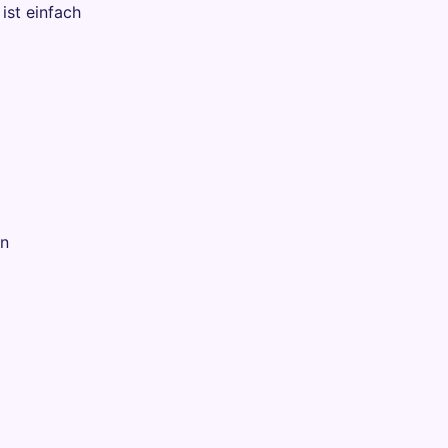
ist einfach
on