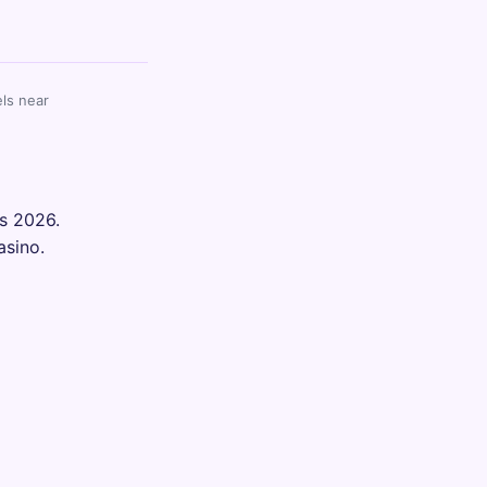
ls near
ls 2026.
asino.