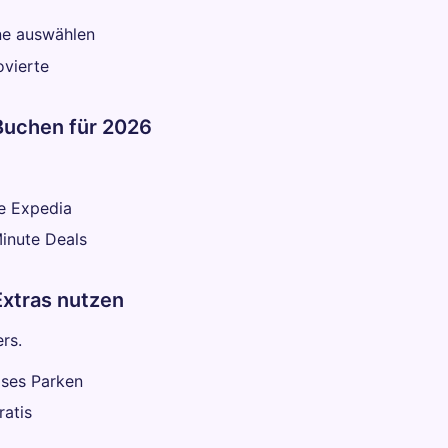
ne auswählen
ovierte
 Buchen für 2026
e Expedia
inute Deals
 Extras nutzen
rs.
oses Parken
atis