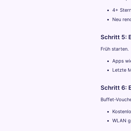
4+ Ster
Neu ren
Schritt 5:
Früh starten.
Apps wi
Letzte M
Schritt 6:
Buffet-Vouche
Kostenl
WLAN gr