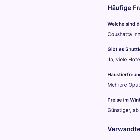
Häufige F
Welche sind di
Coushatta Inn
Gibt es Shuttl
Ja, viele Hot
Haustierfreun
Mehrere Opti
Preise im Win
Günstiger, a
Verwandt