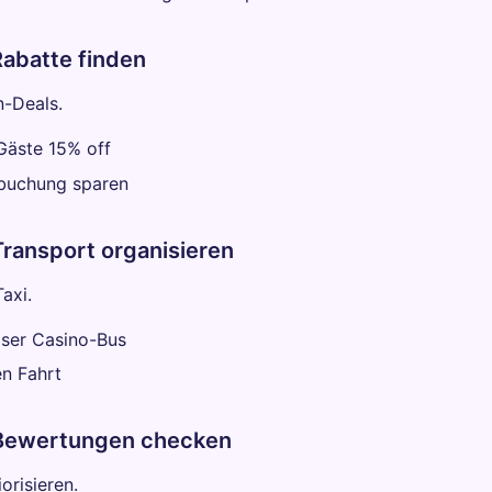
 Rabatte finden
n-Deals.
Gäste 15% off
uchung sparen
 Transport organisieren
axi.
oser Casino-Bus
n Fahrt
: Bewertungen checken
orisieren.