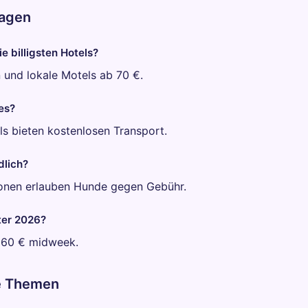
ragen
e billigsten Hotels?
 und lokale Motels ab 70 €.
es?
els bieten kostenlosen Transport.
dlich?
onen erlauben Hunde gegen Gebühr.
ter 2026?
b 60 € midweek.
e Themen