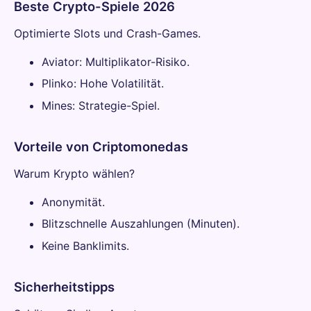
Beste Crypto-Spiele 2026
Optimierte Slots und Crash-Games.
Aviator: Multiplikator-Risiko.
Plinko: Hohe Volatilität.
Mines: Strategie-Spiel.
Vorteile von Criptomonedas
Warum Krypto wählen?
Anonymität.
Blitzschnelle Auszahlungen (Minuten).
Keine Banklimits.
Sicherheitstipps