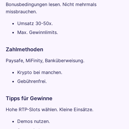
Bonusbedingungen lesen. Nicht mehrmals
missbrauchen.
Umsatz 30-50x.
Max. Gewinnlimits.
Zahlmethoden
Paysafe, MiFinity, Banküberweisung.
Krypto bei manchen.
Gebührenfrei.
Tipps für Gewinne
Hohe RTP-Slots wählen. Kleine Einsätze.
Demos nutzen.