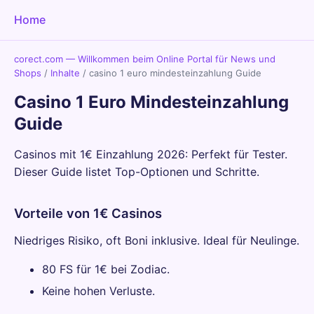
Home
corect.com — Willkommen beim Online Portal für News und
Shops
/
Inhalte
/
casino 1 euro mindesteinzahlung Guide
Casino 1 Euro Mindesteinzahlung
Guide
Casinos mit 1€ Einzahlung 2026: Perfekt für Tester.
Dieser Guide listet Top-Optionen und Schritte.
Vorteile von 1€ Casinos
Niedriges Risiko, oft Boni inklusive. Ideal für Neulinge.
80 FS für 1€ bei Zodiac.
Keine hohen Verluste.