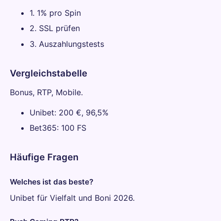
1. 1% pro Spin
2. SSL prüfen
3. Auszahlungstests
Vergleichstabelle
Bonus, RTP, Mobile.
Unibet: 200 €, 96,5%
Bet365: 100 FS
Häufige Fragen
Welches ist das beste?
Unibet für Vielfalt und Boni 2026.